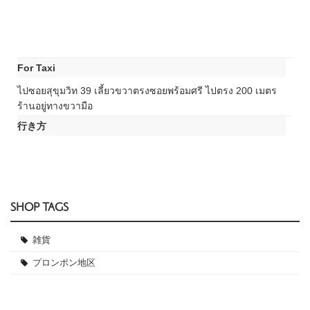
For Taxi
ไปซอยสุขุมวิท 39 เลี้ยวขวาตรงซอยพร้อมศรี ไปตรง 200 เมตร
ร้านอยู่ทางขวามือ
行き方
SHOP TAGS
雑貨
プロンポン地区