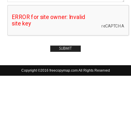
Copyright ©2016 freecopymap.com All Rights Reserved