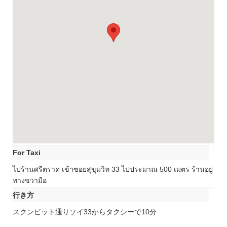
For Taxi
ไปร้านศรีตราด เข้าซอยสุขุมวิท 33 ไปประมาณ 500 เมตร ร้านอยู่
ทางขวามือ
行き方
スクンビット通りソイ33からタクシーで10分