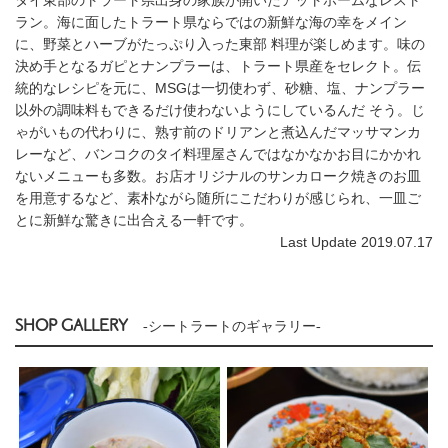
ラン。海に面したトラート県ならではの新鮮な海の幸をメイン
に、野菜とハーブがたっぷり入った東部 料理が楽しめます。味の
決め手となるガピとナンプラーは、トラート県産をセレクト。伝
統的なレシピを元に、MSGは一切使わず、砂糖、塩、ナンプラー
以外の調味料もできるだけ使わないようにしているんだ そう。じ
ゃがいもの代わりに、熟す前のドリアンと煮込んだマッサマンカ
レーなど、バンコクのタイ料理屋さんではなかなかお目にかかれ
ないメニューも多数。お店オリジナルのサンカローク焼きのお皿
を用意するなど、素朴ながら随所にこだわりが感じられ、一皿ご
とに新鮮な驚きに出合える一軒です。
Last Update 2019.07.17
SHOP GALLERY
-シートラートのギャラリー-