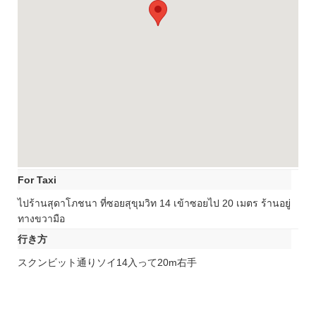
For Taxi
ไปร้านสุดาโภชนา ที่ซอยสุขุมวิท 14 เข้าซอยไป 20 เมตร ร้านอยู่
ทางขวามือ
行き方
スクンビット通りソイ14入って20m右手