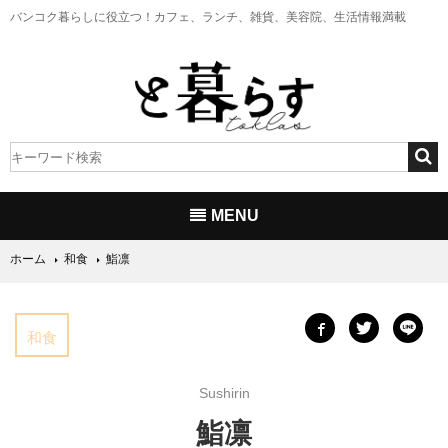
バンコク暮らしに役立つ！
カフェ、ランチ、雑貨、美容院、生活情報満載
MENU
ホーム
和食
鮨凛
和食
Sushirin
鮨凛