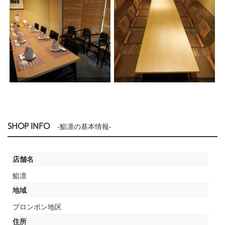
SHOP INFO
-鮨凛の基本情報-
店舗名
鮨凛
地域
プロンポン地区
住所