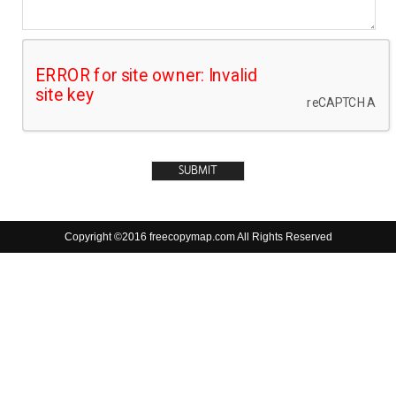
Copyright ©2016 freecopymap.com All Rights Reserved