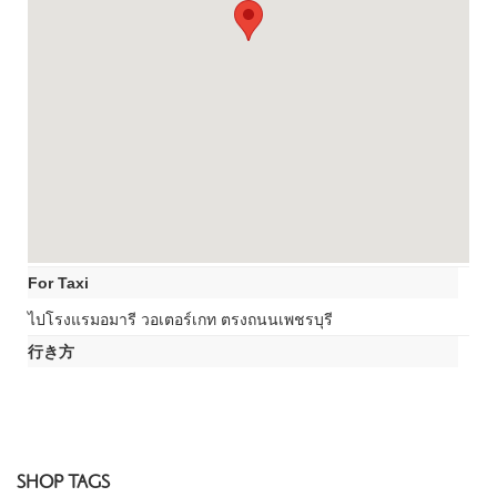
For Taxi
ไปโรงแรมอมารี วอเตอร์เกท ตรงถนนเพชรบุรี
行き方
SHOP TAGS