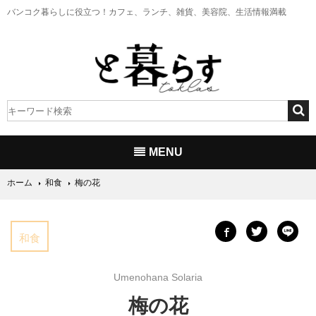
バンコク暮らしに役立つ！
カフェ、ランチ、雑貨、美容院、生活情報満載
MENU
ホーム
和食
梅の花
和食
Umenohana Solaria
梅の花