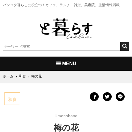
バンコク暮らしに役立つ！
カフェ、ランチ、雑貨、美容院、生活情報満載
MENU
ホーム
和食
梅の花
和食
Umenohana
梅の花