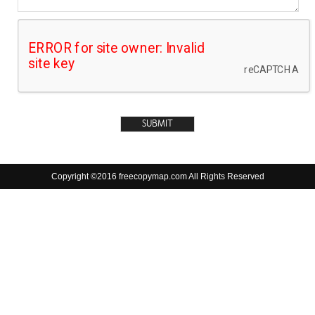
Copyright ©2016 freecopymap.com All Rights Reserved