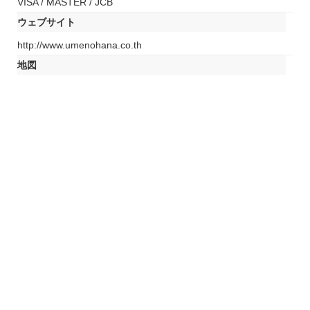
VISA / MASTER / JCB
ウェブサイト
http://www.umenohana.co.th
地図