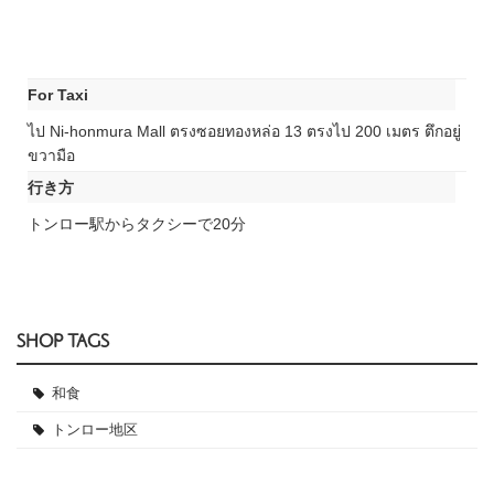
For Taxi
ไป Ni-honmura Mall ตรงซอยทองหล่อ 13 ตรงไป 200 เมตร ตึกอยู่
ขวามือ
行き方
トンロー駅からタクシーで20分
SHOP TAGS
和食
トンロー地区