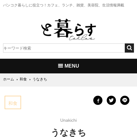
バンコク暮らしに役立つ！
カフェ、ランチ、雑貨、美容院、生活情報満載
MENU
ホーム
和食
うなきち
和食
Unakichi
うなきち