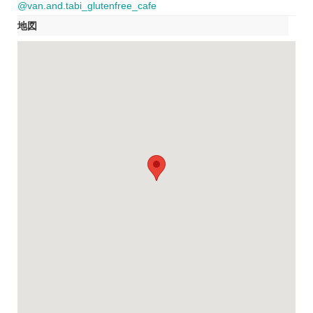
@van.and.tabi_glutenfree_cafe
地図