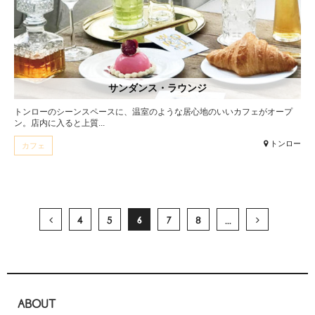
サンダンス・ラウンジ
トンローのシーンスペースに、温室のような居心地のいいカフェがオープ
ン。店内に入ると上質...
トンロー
カフェ
4
5
6
7
8
...
ABOUT