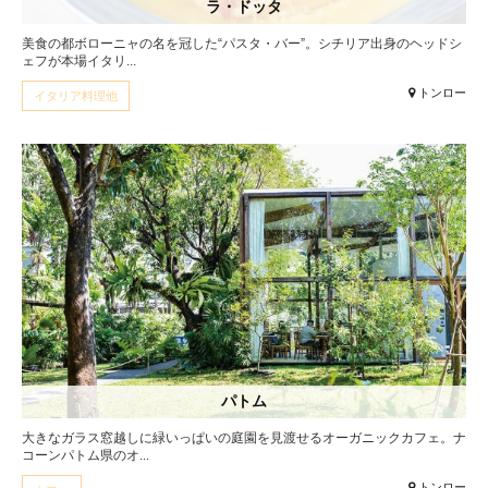
ラ・ドッタ
美食の都ボローニャの名を冠した“パスタ・バー”。シチリア出身のヘッドシ
ェフが本場イタリ...
トンロー
イタリア料理他
パトム
大きなガラス窓越しに緑いっぱいの庭園を見渡せるオーガニックカフェ。ナ
コーンパトム県のオ...
トンロー