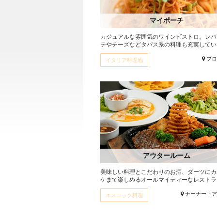
マイポーチ
カジュアルな雰囲気のワインビストロ。レバ
テやチーズなどタパス系の料理も充実している.
プ
イタリア料理他
アウタールーム
美味しい料理とこだわりのお酒、ダーツにカ
ケまで楽しめるオールマイティーなレストラン.
ナーナー・
エスニック料理