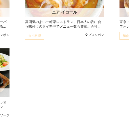
ニア イコール
ーパ
雰囲気のよい一軒家レストラン。日本人の舌に合
東京
..
う味付けのタイ料理でメニュー数も豊富。会社...
フォレ
ロンポン
プロンポン
タイ料理
和食
ラオ
..
アソーク