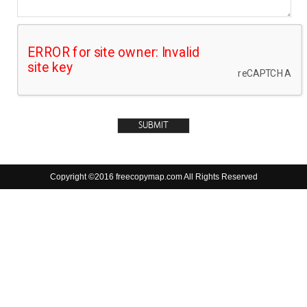
Copyright ©2016 freecopymap.com All Rights Reserved