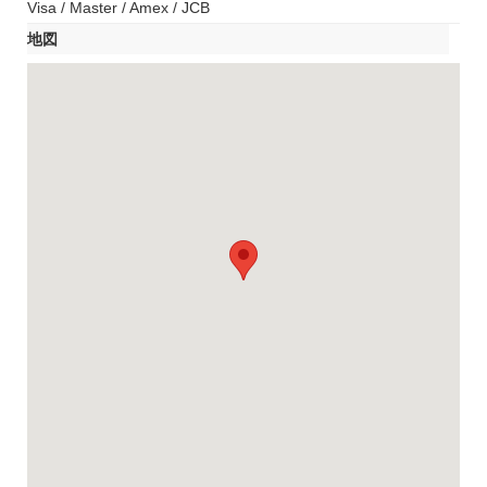
Visa / Master / Amex / JCB
地図