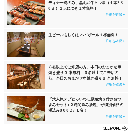
ディナー時のみ、黒毛和牛ヒレ串（１本2 6
0 B ）１人につき１本無料！
詳細を確認
生ビールもしくは ハイボール１杯無料！
詳細を確認
３名以上でご来店の方、本日のおまかせ串
焼き盛り５ 本無料！５名以上でご来店の
方、本日のおまかせ串焼き盛り８ 本無料！
詳細を確認
「大人気デブとろいわし原始焼き付きおつ
まみセット+２時間飲み放題」が特別価格の
税込み8 0 0 B / １名！
詳細を確認
SEE MORE