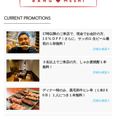
CURRENT PROMOTIONS
17時以降のご来店で、現金でお会計の方、
1 0 % O F F！さらに、サッポロ 生ビール最
初の１杯無料！
詳細を確認
３名以上でご来店の方、しゃか麦焼酎１本
無料！
詳細を確認
ディナー時のみ、黒毛和牛ヒレ串（１本2 6
0 B ）１人につき１本無料！
詳細を確認