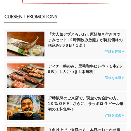
CURRENT PROMOTIONS
「大人気デブとろいわし原始焼き付きおつ
まみセット+２時間飲み放題」が特別価格の
税込み8 0 0 B / １名！
詳細を確認
ディナー時のみ、黒毛和牛ヒレ串（１本2 6
0 B ）１人につき１本無料！
詳細を確認
17時以降のご来店で、現金でお会計の方、
1 0 % O F F！さらに、サッポロ 生ビール最
初の１杯無料！
詳細を確認
３名以上でご来店の方、本日のおまかせ串