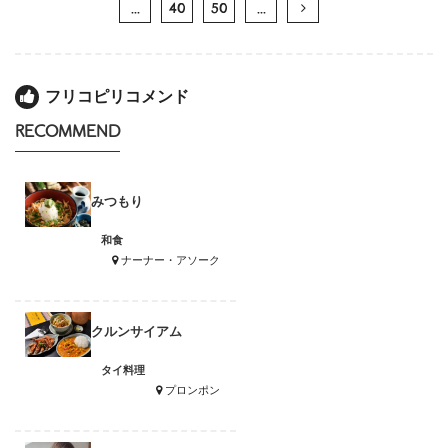
...
40
50
...
フリコピリコメンド
RECOMMEND
みつもり
和食
ナーナー・アソーク
クルンサイアム
タイ料理
プロンポン