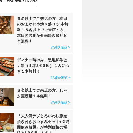
NT PROMOTIONS
３名以上でご来店の方、本日
のおまかせ串焼き盛り５ 本無
料！５名以上でご来店の方、
本日のおまかせ串焼き盛り８
本無料！
詳細を確認
ディナー時のみ、黒毛和牛ヒ
レ串（１本2 6 0 B ）１人につ
き１本無料！
詳細を確認
３名以上でご来店の方、しゃ
か麦焼酎１本無料！
詳細を確認
「大人気デブとろいわし原始
焼き付きおつまみセット+２時
間飲み放題」が特別価格の税
込み8 0 0 B / １名！