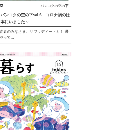
22
バンコクの空の下
バンコクの空の下vol.6 コロナ禍のは
日本にいました～
読者のみなさま、サワッディー・カ！ 暑
って...