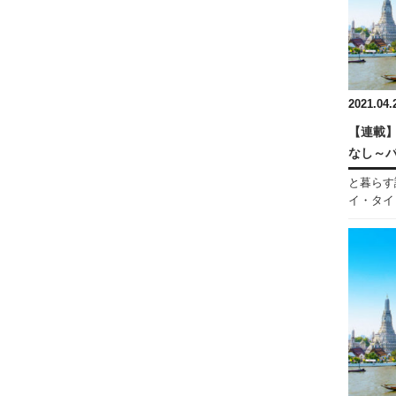
2021.04.
【連載】
なし～
と暮らす
イ・タイ・