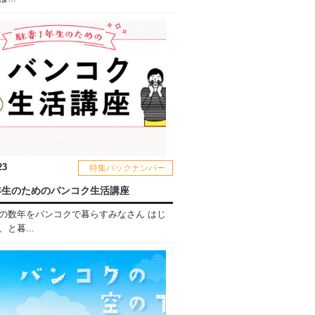
23
特集バックナンバー
年生のためのバンコク生活講座
の数年をバンコクで暮らすみなさん はじ
と暮...