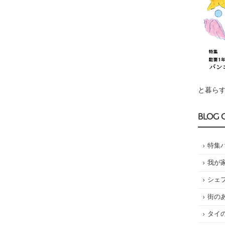
と暮らす
BLOG 
特集
我が
シェ
街の
タイ