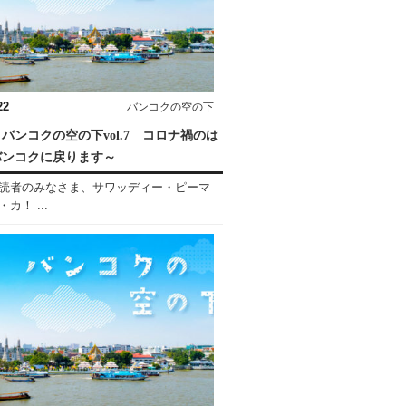
22
バンコクの空の下
バンコクの空の下vol.7 コロナ禍のは
バンコクに戻ります～
読者のみなさま、サワッディー・ピーマ
カ！ ...