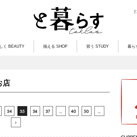
しく BEAUTY
揃える SHOP
習う STUDY
暮らす
お店
34
35
36
37
...
40
50
...