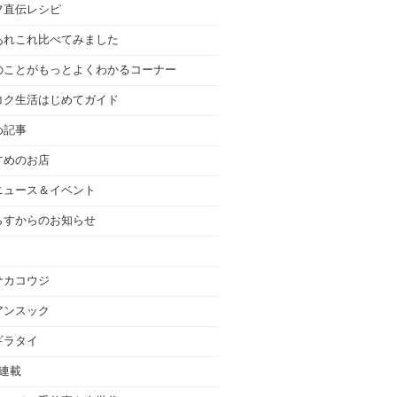
フ直伝レシピ
あれこれ比べてみました
のことがもっとよくわかるコーナー
コク生活はじめてガイド
め記事
すめのお店
ニュース＆イベント
らすからのお知らせ
サカコウジ
アンスック
ギラタイ
の連載