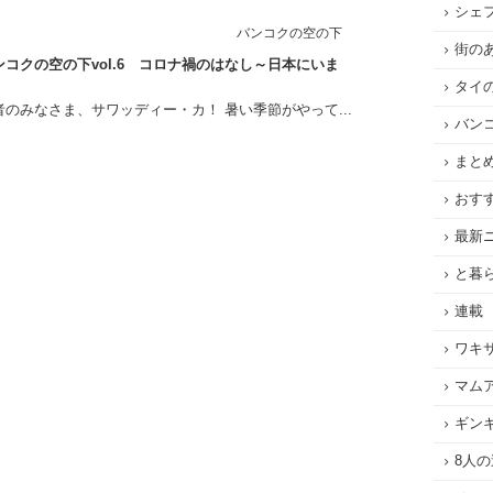
シェ
バンコクの空の下
街の
コクの空の下vol.6 コロナ禍のはなし～日本にいま
タイ
のみなさま、サワッディー・カ！ 暑い季節がやって...
バン
まと
おす
最新
と暮
連載
ワキ
マム
ギン
8人