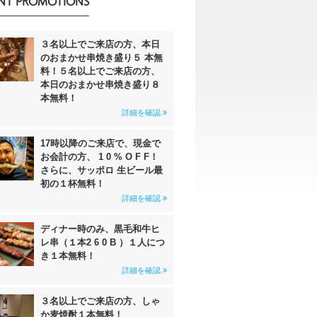
NT PROMOTIONS
３名以上でご来店の方、本日
のおまかせ串焼き盛り５ 本無
料！５名以上でご来店の方、
本日のおまかせ串焼き盛り８
本無料！
詳細を確認
17時以降のご来店で、現金で
お会計の方、 1 0 % O F F！
さらに、サッポロ 生ビール最
初の１杯無料！
詳細を確認
ディナー時のみ、黒毛和牛ヒ
レ串（１本2 6 0 B ）１人につ
き１本無料！
詳細を確認
３名以上でご来店の方、しゃ
か麦焼酎１本無料！