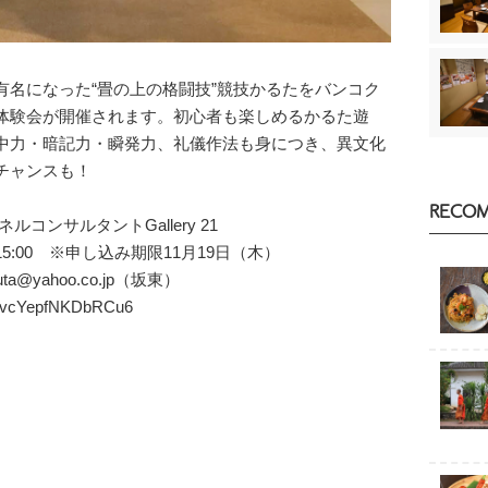
名になった“畳の上の格闘技”競技かるたをバンコク
体験会が開催されます。初心者も楽しめるかるた遊
中力・暗記力・瞬発力、礼儀作法も身につき、異文化
チャンスも！
RECO
コンサルタントGallery 21
-15:00 ※申し込み期限11月19日（木）
a@yahoo.co.jp（坂東）
MBuvcYepfNKDbRCu6