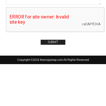
Copyright ©2016 freecopymap.com All Rights Reserved