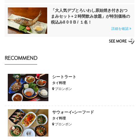
「大人気デブとろいわし原始焼き付きおつ
まみセット+２時間飲み放題」が特別価格の
税込み8 0 0 B / １名！
詳細を確認
SEE MORE
RECOMMEND
シートラート
タイ料理
プロンポン
サウォーイ•シーフード
タイ料理
プロンポン