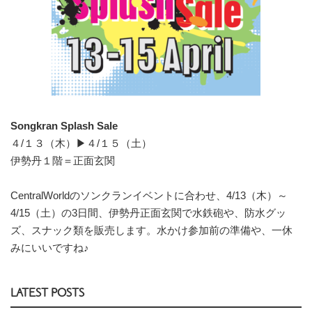
Songkran Splash Sale
４/１３（木）▶４/１５（土）
伊勢丹１階＝正面玄関
CentralWorldのソンクランイベントに合わせ、4/13（木）～
4/15（土）の3日間、伊勢丹正面玄関で水鉄砲や、防水グッ
ズ、スナック類を販売します。水かけ参加前の準備や、一休
みにいいですね♪
LATEST POSTS