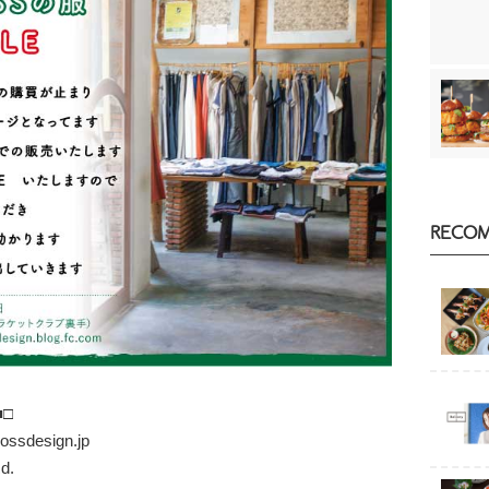
RECO
■□
esign.jp
d.