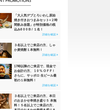
NT PROMOTIONS
「大人気デブとろいわし原始
焼き付きおつまみセット+２時
間飲み放題」が特別価格の税
込み8 0 0 B / １名！
詳細を確認
３名以上でご来店の方、しゃ
か麦焼酎１本無料！
詳細を確認
17時以降のご来店で、現金で
お会計の方、 1 0 % O F F！
さらに、サッポロ 生ビール最
初の１杯無料！
詳細を確認
３名以上でご来店の方、本日
のおまかせ串焼き盛り５ 本無
料！５名以上でご来店の方、
本日のおまかせ串焼き盛り８