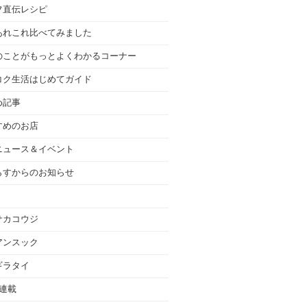
フ直伝レシピ
あれこれ比べてみました
のことがもっとよくわかるコーナー
コク生活はじめてガイド
め記事
すめのお店
ニュース＆イベント
らすからのお知らせ
サカコウジ
アンスック
ギラタイ
の連載