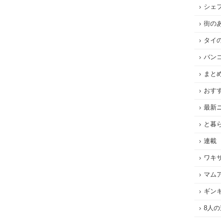
シェ
街の
タイ
バン
まと
おす
最新
と暮
連載
ワキ
マム
ギン
8人