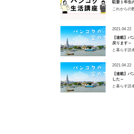
駐妻１年生
これからの数
2021.04.22
【連載】バン
戻ります～
と暮らす読者
2021.04.22
【連載】バン
した～
と暮らす読者