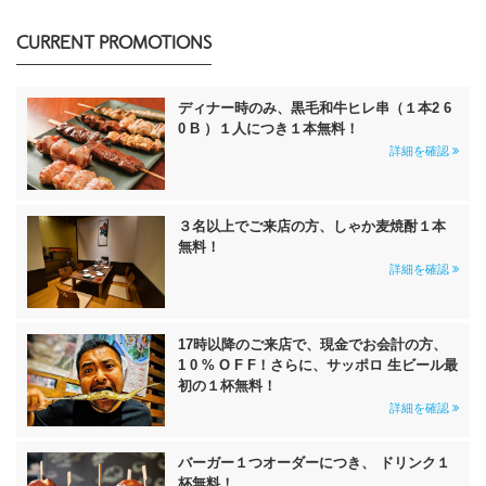
CURRENT PROMOTIONS
ディナー時のみ、黒毛和牛ヒレ串（１本2 6
0 B ）１人につき１本無料！
詳細を確認
３名以上でご来店の方、しゃか麦焼酎１本
無料！
詳細を確認
17時以降のご来店で、現金でお会計の方、
1 0 % O F F！さらに、サッポロ 生ビール最
初の１杯無料！
詳細を確認
バーガー１つオーダーにつき、 ドリンク１
杯無料！