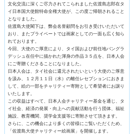
文化交流に深くご尽力されてこられました佐渡島志郎在タ
イ日本国大使館特命全権大使が、この度ご帰朝されること
となりました。
佐渡島大使閣下は、弊会名誉顧問をお引き受けいただいて
おり、またプライベートでは画家としての一面も広く知ら
れております。
今回、大使のご厚意により、タイ国および前任地バングラ
デッシュ在任中に描かれた渾身の作品３５点を、日本人会
にご寄贈くださることになりました。
日本人会は、タイ社会に還元されたいという大使のご厚意
を汲み、１２月１１日（水）の離任レセプションにおきま
して、絵の一部をチャリティー寄附として希望者にお譲り
いたします。
この収益はすべて、日本人会チャリティー基金を通じ、タ
イ社会、経済の発展・向上への貢献活動を行う団体、福祉
施設、教育機関、奨学金支援等に寄附させて頂きます。
さらに、この機会により多くの皆様にご覧いただくため、
「佐渡島大使チャリティー絵画展」を開催します。