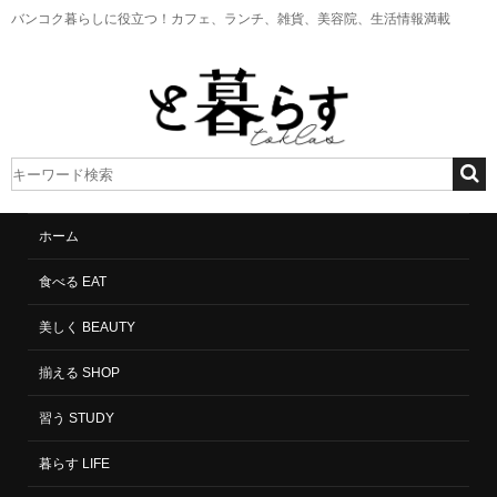
バンコク暮らしに役立つ！
カフェ、ランチ、雑貨、美容院、生活情報満載
ホーム
食べる EAT
ホーム
と暮らすからのお知らせ
佐渡島大使チャリティー絵画展
美しく BEAUTY
2019.11.26
と暮らすからのお知らせ
揃える SHOP
習う STUDY
佐渡島大使チャリティー絵画展
暮らす LIFE