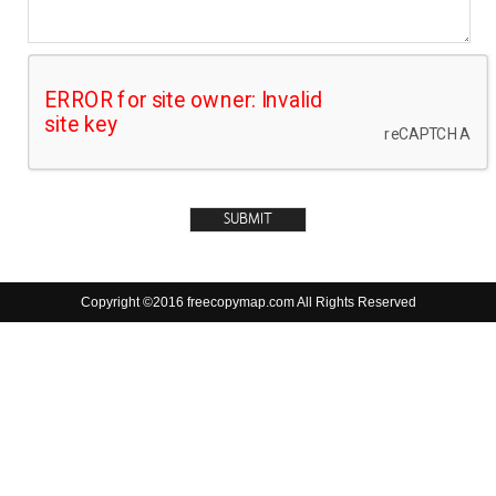
Copyright ©2016 freecopymap.com All Rights Reserved