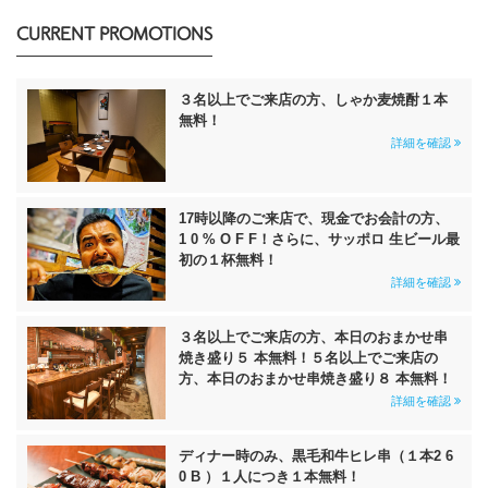
CURRENT PROMOTIONS
３名以上でご来店の方、しゃか麦焼酎１本
無料！
詳細を確認
17時以降のご来店で、現金でお会計の方、
1 0 % O F F！さらに、サッポロ 生ビール最
初の１杯無料！
詳細を確認
３名以上でご来店の方、本日のおまかせ串
焼き盛り５ 本無料！５名以上でご来店の
方、本日のおまかせ串焼き盛り８ 本無料！
詳細を確認
ディナー時のみ、黒毛和牛ヒレ串（１本2 6
0 B ）１人につき１本無料！