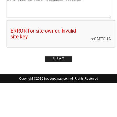
Copyright ©2016 freecopymap.com All Rights Reserved