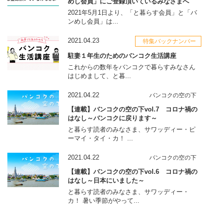
めし会員」にご登録頂いているみなさまへ
2021年5月1日より、「と暮らす会員」と「バ
ンめし会員」は...
2021.04.23
特集バックナンバー
駐妻１年生のためのバンコク生活講座
これからの数年をバンコクで暮らすみなさん
はじめまして、と暮...
2021.04.22
バンコクの空の下
【連載】バンコクの空の下vol.7 コロナ禍の
はなし～バンコクに戻ります～
と暮らす読者のみなさま、サワッディー・ピ
ーマイ・タイ・カ！ ...
2021.04.22
バンコクの空の下
【連載】バンコクの空の下vol.6 コロナ禍の
はなし～日本にいました～
と暮らす読者のみなさま、サワッディー・
カ！ 暑い季節がやって...