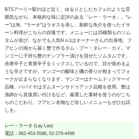
BTSアーリー駅のほど近く、ゆるりとしたカフェのような雰
囲気ながら、本格的な味に定評のある「レー・ラーオ」。“レ
ー”は海、“ラーオ”はラオスを表し、新鮮な魚介を使ったイサ
ーン料理がこちらの自慢です。メニューには25種類ものソム
タムが並び、なかでも人気N o.1はオーナーさんの出身地、フ
アヒンの海から届く蟹で作るタム・プー・タレー・カイ。マ
ンゴーに子持ち蟹のナンプラー漬けを混ぜたソムタムです。
赤唐辛子と青唐辛子をミックスしているので、目が覚めるよ
うな辛さですが、マンゴーの酸味と磯の香りが相まってフォ
ークが止まらなくなります。マンゴーはナームドックマーイ
品種、パパイヤはダムヌーンサドゥアック品種を使用。蟹は
漁師から直接買い付けるなど、厳選した素材を使うのがこち
らのこだわり。フアヒン名物など珍しいメニューもぜひお試
しを。
レー・ラーオ (Lay Lao)
電話：062-453-5588, 02-279-4498