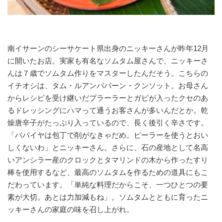
南イサーンのシーサケート県出身のニッキーさんが昨年12月
に開いたお店。実家も有名なソムタム屋さんで、ニッキーさ
んは７歳でソムタム作りをマスターしたんだそう。こちらの
イチオシは、タム・ルアンパバーン・クンソット。お母さん
からレシピを受け継いだプラーラーとガピが入ったクセのあ
るドレッシングにハマって通うお客さんが多いんだとか。乾
燥唐辛子がたっぷり入っているので、長く後引く辛さです。
「パパイヤは包丁で削がなきゃだめ。ピーラーを使うとおい
しくないわ」とニッキーさん。さらに、石の産地として名高
いアンシラー産のクロックとタマリンドの木から作ったすり
棒を使用するなど、最高のソムタムを作るための道具にもこ
だわっています。「単純な料理だからこそ、一つひとつの要
素が大切。あとは力加減もね」。ソムタムとともに育ったニ
ッキーさんの家庭の味を召し上がれ。