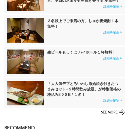
方、本日のおまかせ串焼き盛り８ 本無料！
詳細を確認
３名以上でご来店の方、しゃか麦焼酎１本
無料！
詳細を確認
生ビールもしくは ハイボール１杯無料！
詳細を確認
「大人気デブとろいわし原始焼き付きおつ
まみセット+２時間飲み放題」が特別価格の
税込み8 0 0 B / １名！
詳細を確認
SEE MORE
RECOMMEND