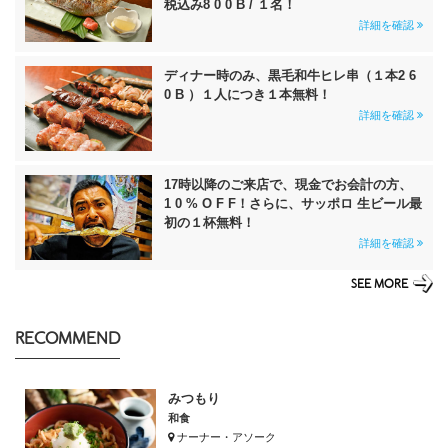
税込み8 0 0 B / １名！
詳細を確認
ディナー時のみ、黒毛和牛ヒレ串（１本2 6
0 B ）１人につき１本無料！
詳細を確認
17時以降のご来店で、現金でお会計の方、
1 0 % O F F！さらに、サッポロ 生ビール最
初の１杯無料！
詳細を確認
SEE MORE
RECOMMEND
みつもり
和食
ナーナー・アソーク