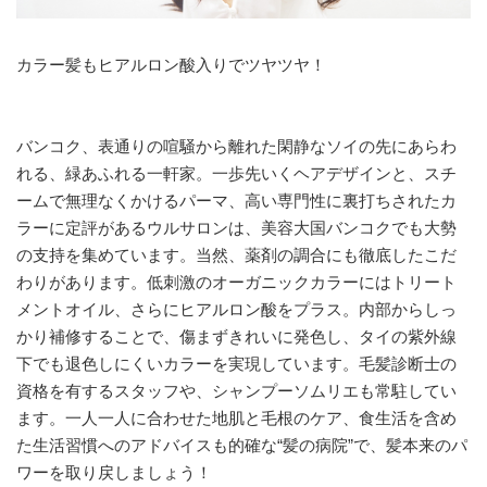
カラー髪もヒアルロン酸入りでツヤツヤ！
バンコク、表通りの喧騒から離れた閑静なソイの先にあらわ
れる、緑あふれる一軒家。一歩先いくヘアデザインと、スチ
ームで無理なくかけるパーマ、高い専門性に裏打ちされたカ
ラーに定評があるウルサロンは、美容大国バンコクでも大勢
の支持を集めています。当然、薬剤の調合にも徹底したこだ
わりがあります。低刺激のオーガニックカラーにはトリート
メントオイル、さらにヒアルロン酸をプラス。内部からしっ
かり補修することで、傷まずきれいに発色し、タイの紫外線
下でも退色しにくいカラーを実現しています。毛髪診断士の
資格を有するスタッフや、シャンプーソムリエも常駐してい
ます。一人一人に合わせた地肌と毛根のケア、食生活を含め
た生活習慣へのアドバイスも的確な“髪の病院”で、髪本来のパ
ワーを取り戻しましょう！