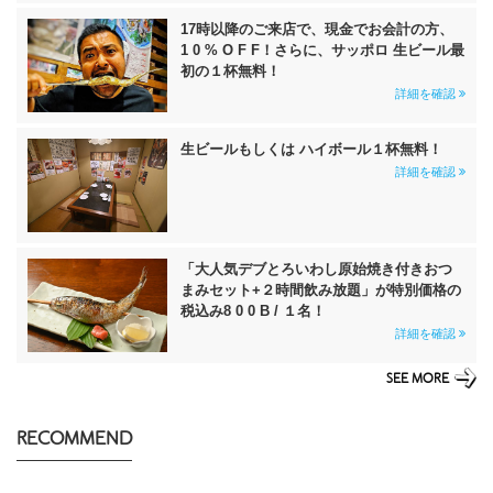
17時以降のご来店で、現金でお会計の方、
1 0 % O F F！さらに、サッポロ 生ビール最
初の１杯無料！
詳細を確認
生ビールもしくは ハイボール１杯無料！
詳細を確認
「大人気デブとろいわし原始焼き付きおつ
まみセット+２時間飲み放題」が特別価格の
税込み8 0 0 B / １名！
詳細を確認
SEE MORE
RECOMMEND