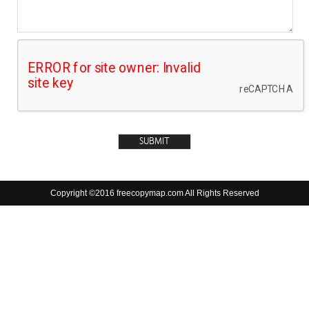
Copyright ©2016 freecopymap.com All Rights Reserved