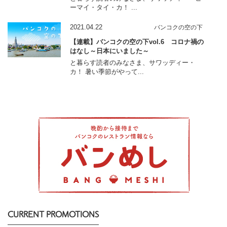
ーマイ・タイ・カ！ ...
2021.04.22
バンコクの空の下
【連載】バンコクの空の下vol.6 コロナ禍の
はなし～日本にいました～
と暮らす読者のみなさま、サワッディー・
カ！ 暑い季節がやって...
CURRENT PROMOTIONS