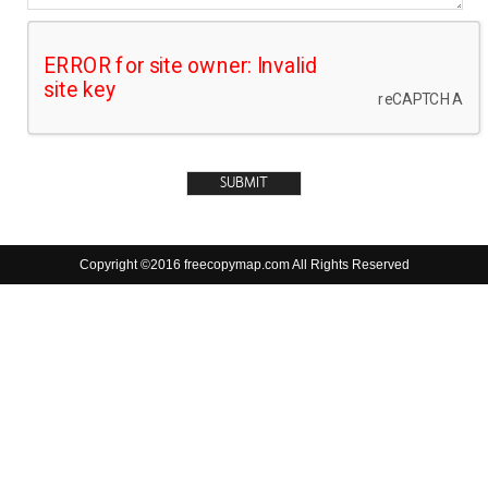
Copyright ©2016 freecopymap.com All Rights Reserved