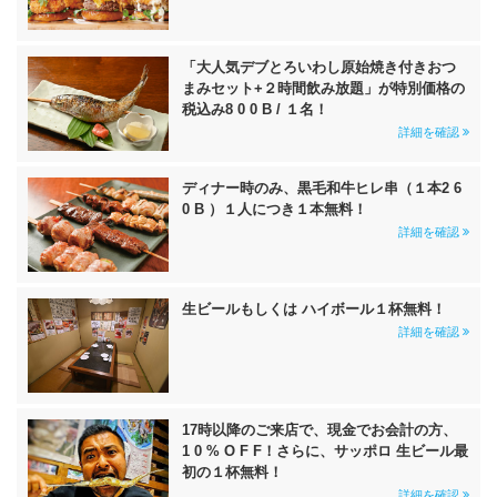
「大人気デブとろいわし原始焼き付きおつ
まみセット+２時間飲み放題」が特別価格の
税込み8 0 0 B / １名！
詳細を確認
ディナー時のみ、黒毛和牛ヒレ串（１本2 6
0 B ）１人につき１本無料！
詳細を確認
生ビールもしくは ハイボール１杯無料！
詳細を確認
17時以降のご来店で、現金でお会計の方、
1 0 % O F F！さらに、サッポロ 生ビール最
初の１杯無料！
詳細を確認