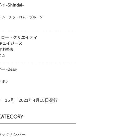
 -Shindai-
ーム・チットロム・プルーン
トロー・クリエイティ
 キュイジーヌ
ア料理他
ロム
 -Dear-
ンポン
 15号 2021年4月15日発行
CATEGORY
バックナンバー