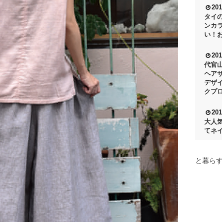
201
タイ
ンカ
い！
201
代官
ヘア
デザ
クプ
201
大人
てネ
と暮らす