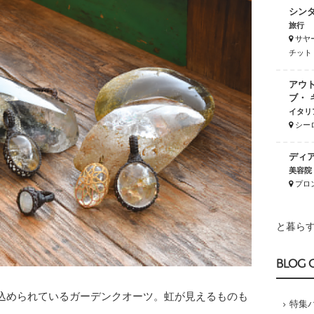
シンダイ
旅行
サヤ
チット
アウ
ブ・
イタリ
シー
ディアー
美容院
プロ
と暮らす
BLOG 
込められているガーデンクオーツ。虹が見えるものも
特集