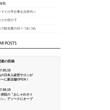
の連載
ンマイの手仕事を次世代へ
コクの空の下
コク駐在妻の日々つれづれ
AR POSTS
関連の投稿
7.05.15
気の日本人経営サロンが
ーに新店舗OPEN！
7.09.19
ェ併設の「おしゃれネイ
ロン」アソークにオープ