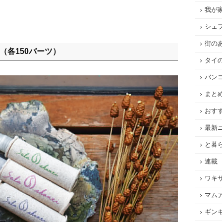
我が
シェ
街の
（各150バーツ）
タイ
バン
まと
おす
最新
と暮
連載
ワキ
マム
ギン