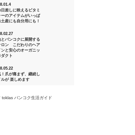
8.01.4
の日差しに映えるビタミ
ラーのアイテムがいっぱ
お土産にも自分用にも！
8.02.27
山とバンコクに展開する
サロン こだわりのヘア
インと安心のオーガニッ
ロダクト
8.05.22
気！爪が痛まず、継続し
イルが 楽しめます
 toklas バンコク生活ガイド