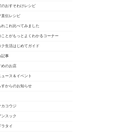
家のおすそわけレシピ
フ直伝レシピ
あれこれ比べてみました
のことがもっとよくわかるコーナー
コク生活はじめてガイド
め記事
すめのお店
ニュース＆イベント
らすからのお知らせ
サカコウジ
アンスック
ギラタイ