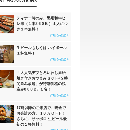
NT PROMOTIONS
ディナー時のみ、黒毛和牛ヒ
レ串（１本2 6 0 B ）１人につ
き１本無料！
詳細を確認
生ビールもしくは ハイボール
１杯無料！
詳細を確認
「大人気デブとろいわし原始
焼き付きおつまみセット+２時
間飲み放題」が特別価格の税
込み8 0 0 B / １名！
詳細を確認
17時以降のご来店で、現金で
お会計の方、 1 0 % O F F！
さらに、サッポロ 生ビール最
初の１杯無料！