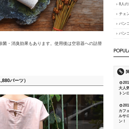
8人
チェ
バン
バン
除菌・消臭効果もあります。使用後は空容器への詰替
POPUL
,880バーツ）
201
大人
トンロ
201
カフ
ルサ
ン！