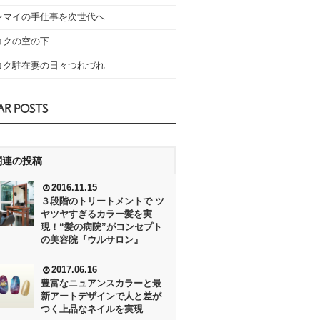
ンマイの手仕事を次世代へ
コクの空の下
コク駐在妻の日々つれづれ
AR POSTS
関連の投稿
2016.11.15
３段階のトリートメントで ツ
ヤツヤすぎるカラー髪を実
現！“髪の病院”がコンセプト
の美容院『ウルサロン』
2017.06.16
豊富なニュアンスカラーと最
新アートデザインで人と差が
つく上品なネイルを実現