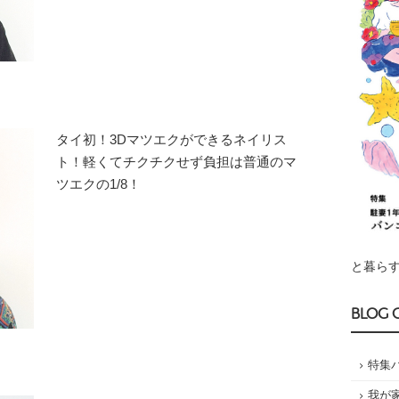
タイ初！3Dマツエクができるネイリス
ト！軽くてチクチクせず負担は普通のマ
ツエクの1/8！
と暮らす
BLOG 
特集
我が