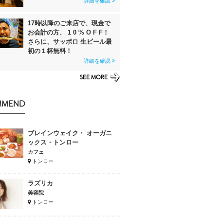
詳細を確認
17時以降のご来店で、現金で
お会計の方、 1 0 % O F F！
さらに、サッポロ 生ビール最
初の１杯無料！
詳細を確認
SEE MORE
MMEND
ブレインウェイク・ オーガニ
ックス・トンロー
カフェ
トンロー
ラズリカ
美容院
トンロー