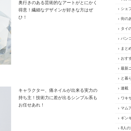
奥行きのある芸術的なアートがとにかく
シェ
得意！繊細なデザインが好きな方はぜ
ひ！
街の
タイ
バン
まと
おす
最新
と暮
連載
キャラクター、痛ネイルが出来る実力の
持ち主！技術力に差が出るシンプル系も
ワキ
お任せあれ！
マム
ギン
8人