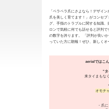
「ペラペラ爪にさよなら！デザイン
爪を美しく育てます！」がコンセプト
グ、手指のトラブルに関する知識、
ロンで気軽に何でも話せると評判で
の数字を誇ります。 「評判が良い
っていた方に朗報！ぜひ、新しくオ
aerialで
“
来タイまもな
オモチ
・爪に