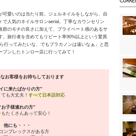
CURRE
が可愛いのは当たり前。ジェルネイルをしながら、自
で人気のネイルサロンaerial。丁寧なカウンセリン
抜群のモチの良さに加えて、プライベート感のあるサ
す。旅行者を含めてもリピート率90%以上という驚異
から行ってみたいな、でもプラカノンは遠いなぁ」と思
ープンしたトンロー店に行ってみて！
はこんなお客様をお待ちしております
タイに来たばかりの方”
くても大丈夫！
すべて日本語対応
“お子様連れの方”
ャ
もたくさんあって安心！
他にも・・・
コンプレックスがある方