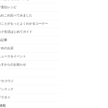
フ直伝レシピ
あれこれ比べてみました
のことがもっとよくわかるコーナー
コク生活はじめてガイド
め記事
すめのお店
ニュース＆イベント
らすからのお知らせ
サカコウジ
アンスック
ギラタイ
の連載