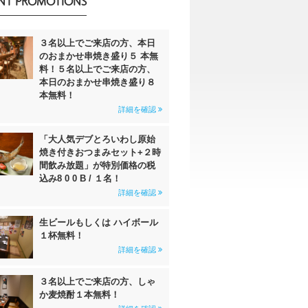
NT PROMOTIONS
３名以上でご来店の方、本日
のおまかせ串焼き盛り５ 本無
料！５名以上でご来店の方、
本日のおまかせ串焼き盛り８
本無料！
詳細を確認
「大人気デブとろいわし原始
焼き付きおつまみセット+２時
間飲み放題」が特別価格の税
込み8 0 0 B / １名！
詳細を確認
生ビールもしくは ハイボール
１杯無料！
詳細を確認
３名以上でご来店の方、しゃ
か麦焼酎１本無料！