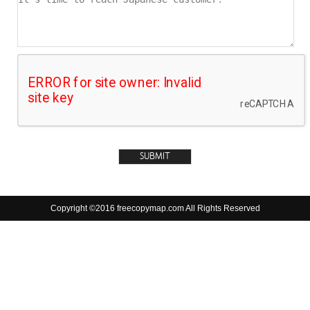
Copyright ©2016 freecopymap.com All Rights Reserved