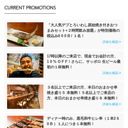
CURRENT PROMOTIONS
「大人気デブとろいわし原始焼き付きおつ
まみセット+２時間飲み放題」が特別価格の
税込み8 0 0 B / １名！
詳細を確認
17時以降のご来店で、現金でお会計の方、
1 0 % O F F！さらに、サッポロ 生ビール最
初の１杯無料！
詳細を確認
３名以上でご来店の方、本日のおまかせ串
焼き盛り５ 本無料！５名以上でご来店の
方、本日のおまかせ串焼き盛り８ 本無料！
詳細を確認
ディナー時のみ、黒毛和牛ヒレ串（１本2 6
0 B ）１人につき１本無料！