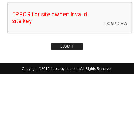
Copyright ©2016 freecopymap.com All Rights Reserved