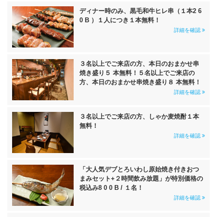
ディナー時のみ、黒毛和牛ヒレ串（１本2 6
0 B ）１人につき１本無料！
詳細を確認
３名以上でご来店の方、本日のおまかせ串
焼き盛り５ 本無料！５名以上でご来店の
方、本日のおまかせ串焼き盛り８ 本無料！
詳細を確認
３名以上でご来店の方、しゃか麦焼酎１本
無料！
詳細を確認
「大人気デブとろいわし原始焼き付きおつ
まみセット+２時間飲み放題」が特別価格の
税込み8 0 0 B / １名！
詳細を確認