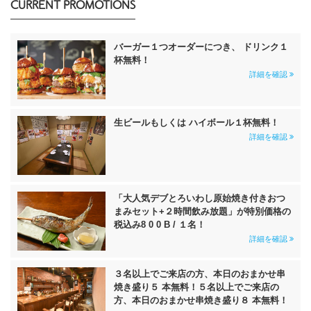
CURRENT PROMOTIONS
バーガー１つオーダーにつき、 ドリンク１
杯無料！
詳細を確認
生ビールもしくは ハイボール１杯無料！
詳細を確認
「大人気デブとろいわし原始焼き付きおつ
まみセット+２時間飲み放題」が特別価格の
税込み8 0 0 B / １名！
詳細を確認
３名以上でご来店の方、本日のおまかせ串
焼き盛り５ 本無料！５名以上でご来店の
方、本日のおまかせ串焼き盛り８ 本無料！