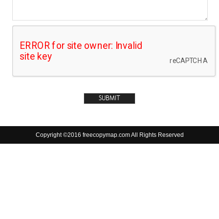
Copyright ©2016 freecopymap.com All Rights Reserved