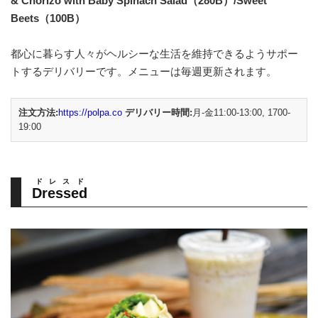
& Chorizo with Baby Spinach Salad（280B）/Sweet
Beets（100B）
都心に暮らす人々がヘルシーな生活を維持できるようサポー
トするデリバリーです。メニューは毎週更新されます。
注文方法:
https://polpa.co
デリバリー時間:
月-金11:00-13:00, 1700-
19:00
ドレスド
Dressed