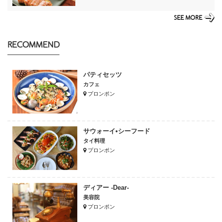
SEE MORE
RECOMMEND
パティセッツ
カフェ
プロンポン
サウォーイ•シーフード
タイ料理
プロンポン
ディアー -Dear-
美容院
プロンポン