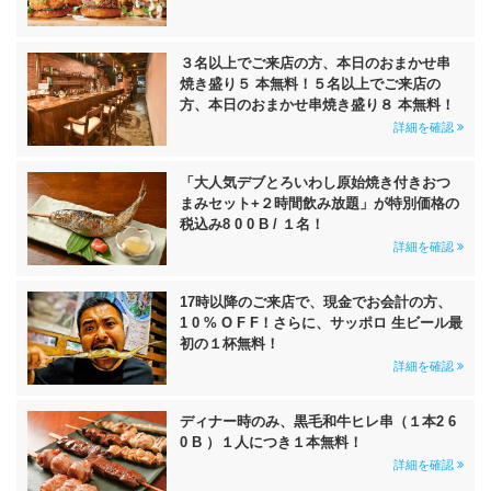
３名以上でご来店の方、本日のおまかせ串
焼き盛り５ 本無料！５名以上でご来店の
方、本日のおまかせ串焼き盛り８ 本無料！
詳細を確認
「大人気デブとろいわし原始焼き付きおつ
まみセット+２時間飲み放題」が特別価格の
税込み8 0 0 B / １名！
詳細を確認
17時以降のご来店で、現金でお会計の方、
1 0 % O F F！さらに、サッポロ 生ビール最
初の１杯無料！
詳細を確認
ディナー時のみ、黒毛和牛ヒレ串（１本2 6
0 B ）１人につき１本無料！
詳細を確認