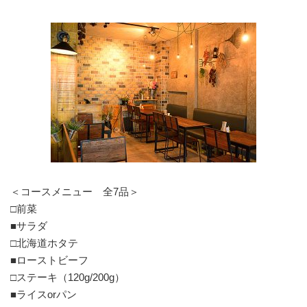
＜コースメニュー 全7品＞
□前菜
■サラダ
□北海道ホタテ
■ローストビーフ
□ステーキ（120g/200g）
■ライスorパン