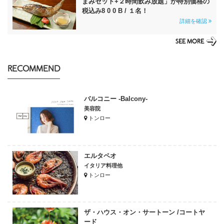
まみセット+２時間飲み放題」が特別価格の
税込み8 0 0 B / １名！
詳細を確認
SEE MORE
RECOMMEND
バルコニー -Balcony-
美容院
トンロー
エルタペオ
イタリア料理他
トンロー
ザ・ハウス・オン・サートーン /コートヤ
ード