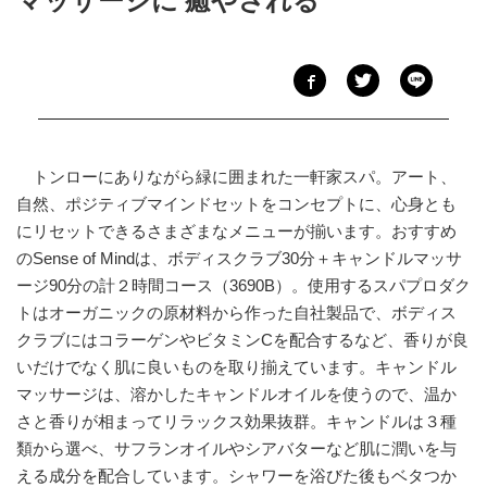
マッサージに 癒やされる
トンローにありながら緑に囲まれた一軒家スパ。アート、
自然、ポジティブマインドセットをコンセプトに、心身とも
にリセットできるさまざまなメニューが揃います。おすすめ
のSense of Mindは、ボディスクラブ30分＋キャンドルマッサ
ージ90分の計２時間コース（3690B）。使用するスパプロダク
トはオーガニックの原材料から作った自社製品で、ボディス
クラブにはコラーゲンやビタミンCを配合するなど、香りが良
いだけでなく肌に良いものを取り揃えています。キャンドル
マッサージは、溶かしたキャンドルオイルを使うので、温か
さと香りが相まってリラックス効果抜群。キャンドルは３種
類から選べ、サフランオイルやシアバターなど肌に潤いを与
える成分を配合しています。シャワーを浴びた後もベタつか