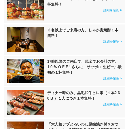
杯無料！
詳細を確認
３名以上でご来店の方、しゃか麦焼酎１本
無料！
詳細を確認
17時以降のご来店で、現金でお会計の方、
1 0 % O F F！さらに、サッポロ 生ビール最
初の１杯無料！
詳細を確認
ディナー時のみ、黒毛和牛ヒレ串（１本2 6
0 B ）１人につき１本無料！
詳細を確認
「大人気デブとろいわし原始焼き付きおつ