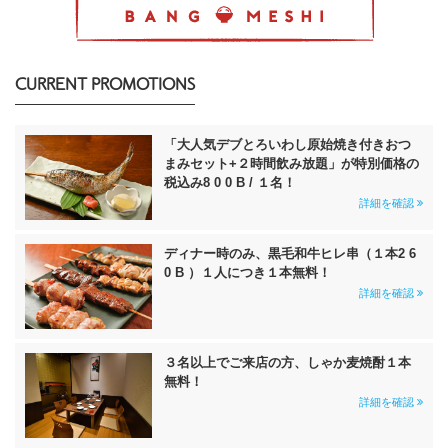
CURRENT PROMOTIONS
「大人気デブとろいわし原始焼き付きおつ
まみセット+２時間飲み放題」が特別価格の
税込み8 0 0 B / １名！
詳細を確認
ディナー時のみ、黒毛和牛ヒレ串（１本2 6
0 B ）１人につき１本無料！
詳細を確認
３名以上でご来店の方、しゃか麦焼酎１本
無料！
詳細を確認