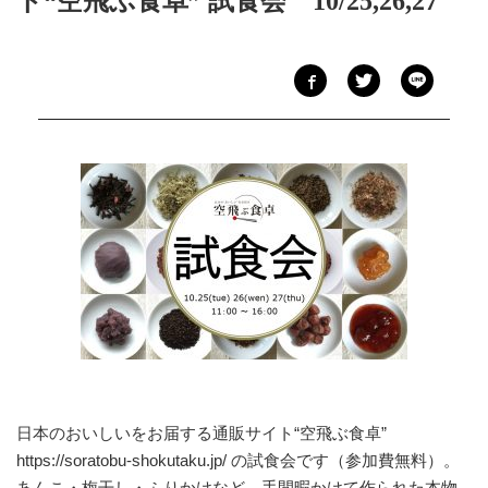
ト“空飛ぶ食卓” 試食会 10/25,26,27
日本のおいしいをお届する通販サイト“空飛ぶ食卓”
https://soratobu-shokutaku.jp/
の試食会です（参加費無料）。
あんこ・梅干し・ふりかけなど、手間暇かけて作られた本物