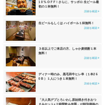
1 0 % O F F！さらに、サッポロ 生ビール最
初の１杯無料！
詳細を確認
生ビールもしくは ハイボール１杯無料！
詳細を確認
３名以上でご来店の方、しゃか麦焼酎１本
無料！
詳細を確認
ディナー時のみ、黒毛和牛ヒレ串（１本2 6
0 B ）１人につき１本無料！
詳細を確認
「大人気デブとろいわし原始焼き付きおつ
まみセット+２時間飲み放題」が特別価格の