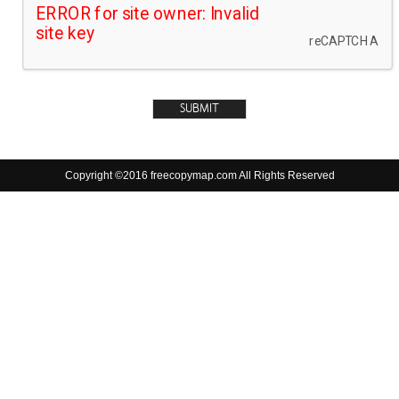
Copyright ©2016 freecopymap.com All Rights Reserved