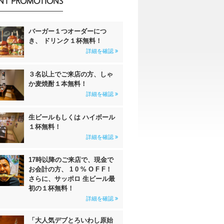
NT PROMOTIONS
バーガー１つオーダーにつ
き、 ドリンク１杯無料！
詳細を確認
３名以上でご来店の方、しゃ
か麦焼酎１本無料！
詳細を確認
生ビールもしくは ハイボール
１杯無料！
詳細を確認
17時以降のご来店で、現金で
お会計の方、 1 0 % O F F！
さらに、サッポロ 生ビール最
初の１杯無料！
詳細を確認
「大人気デブとろいわし原始