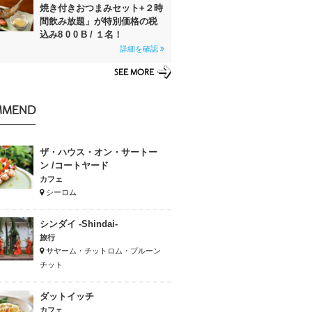
焼き付きおつまみセット+２時
間飲み放題」が特別価格の税
込み8 0 0 B / １名！
詳細を確認
SEE MORE
MMEND
ザ・ハウス・オン・サートー
ン /コートヤード
カフェ
シーロム
シンダイ -Shindai-
旅行
サヤーム・チットロム・プルーン
チット
ダットイッチ
カフェ