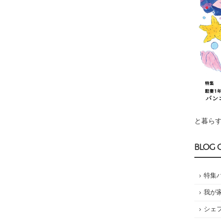
と暮らす
BLOG 
特集
我が
シェ