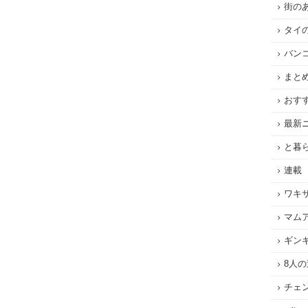
街の
タイ
バン
まと
おす
最新
と暮
連載
ワキ
マム
ギン
8人
チェ