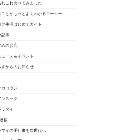
あれこれ比べてみました
のことがもっとよくわかるコーナー
コク生活はじめてガイド
め記事
すめのお店
ニュース＆イベント
らすからのお知らせ
サカコウジ
アンスック
ギラタイ
の連載
ンマイの手仕事を次世代へ