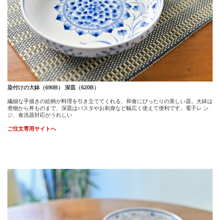
染付けの大鉢（690B） 深皿（620B）
繊細な手描きの絵柄が料理を引き立ててくれる、和食にぴったりの美しい器。大鉢は
煮物から丼ものまで、深皿はパスタやお刺身など幅広く使えて便利です。電子レ ン
ジ、食洗器対応がうれしい
ご注文専用サイトへ