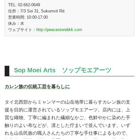
TEL: 02-662-0649
住所：7/3 Soi 31, Sukumvit Rd.
営業時間: 10:00-17:00
休み：水
ウェブサイト：
http://peacestorebkk.com
Sop Moei Arts ソップモエアーツ
カレン族の伝統工芸を暮らしに
タイ北西部からミャンマーの山岳地帯に暮らすカレン族の支
援を目的に運営されているソップモエアーツ。店内には、上
質な織物、丁寧に編まれた繊細なかご、色鮮やかに染めた手
触りのよい布などが、凛とした佇まいで並んでいます。いず
れも山岳民族の職人さんたちの丁寧な手仕事によるもので、