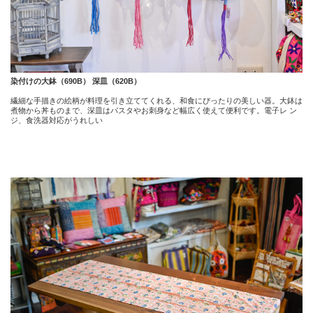
染付けの大鉢（690B） 深皿（620B）
繊細な手描きの絵柄が料理を引き立ててくれる、和食にぴったりの美しい器。大鉢は
煮物から丼ものまで、深皿はパスタやお刺身など幅広く使えて便利です。電子レ ン
ジ、食洗器対応がうれしい