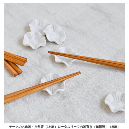
チークの六角箸・八角箸（180B）ロータスリーフの箸置き（磁器製）（85B）