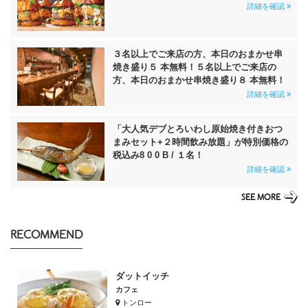
詳細を確認
３名以上でご来店の方、本日のおまかせ串
焼き盛り５ 本無料！５名以上でご来店の
方、本日のおまかせ串焼き盛り８ 本無料！
詳細を確認
「大人気デブとろいわし原始焼き付きおつ
まみセット+２時間飲み放題」が特別価格の
税込み8 0 0 B / １名！
詳細を確認
SEE MORE
RECOMMEND
ダットイッチ
カフェ
トンロー