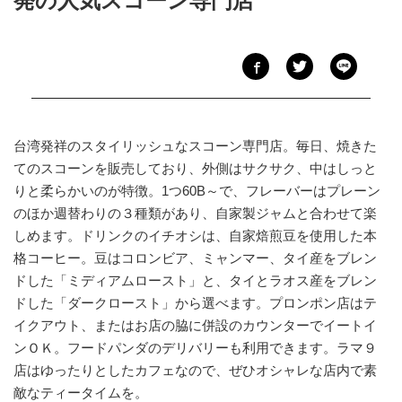
発の人気スコーン専門店
台湾発祥のスタイリッシュなスコーン専門店。毎日、焼きた
てのスコーンを販売しており、外側はサクサク、中はしっと
りと柔らかいのが特徴。1つ60B～で、フレーバーはプレーン
のほか週替わりの３種類があり、自家製ジャムと合わせて楽
しめます。ドリンクのイチオシは、自家焙煎豆を使用した本
格コーヒー。豆はコロンビア、ミャンマー、タイ産をブレン
ドした「ミディアムロースト」と、タイとラオス産をブレン
ドした「ダークロースト」から選べます。プロンポン店はテ
イクアウト、またはお店の脇に併設のカウンターでイートイ
ンＯＫ。フードパンダのデリバリーも利用できます。ラマ９
店はゆったりとしたカフェなので、ぜひオシャレな店内で素
敵なティータイムを。