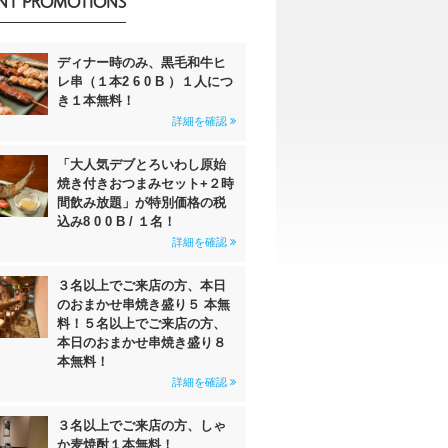
NT PROMOTIONS
ディナー時のみ、黒毛和牛ヒ
レ串（１本2 6 0 B ）１人につ
き１本無料！
詳細を確認
「大人気デブとろいわし原始
焼き付きおつまみセット+２時
間飲み放題」が特別価格の税
込み8 0 0 B / １名！
詳細を確認
３名以上でご来店の方、本日
のおまかせ串焼き盛り５ 本無
料！５名以上でご来店の方、
本日のおまかせ串焼き盛り８
本無料！
詳細を確認
３名以上でご来店の方、しゃ
か麦焼酎１本無料！