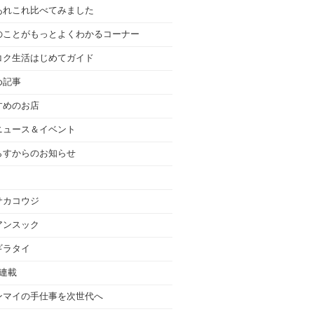
あれこれ比べてみました
のことがもっとよくわかるコーナー
コク生活はじめてガイド
め記事
すめのお店
ニュース＆イベント
らすからのお知らせ
サカコウジ
アンスック
ギラタイ
の連載
ンマイの手仕事を次世代へ