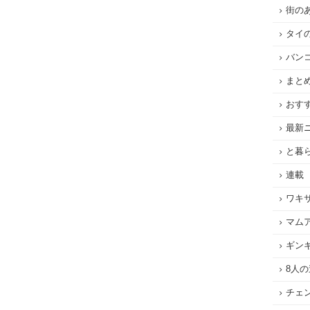
街の
タイ
バン
まと
おす
最新
と暮
連載
ワキ
マム
ギン
8人
チェ