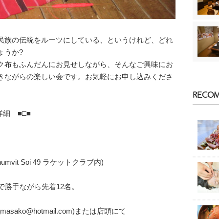
民族の伝統をルーツにしている、というけれど、どれ
ょうか?
ク布もふんだんにお見せしながら、そんなご興味にお
きながらの楽しい会です。お気軽にお申し込みくださ
RECO
細 ■□■
umvit Soi 49 ラケットクラブ内)
で勝手ながら先着12名。
asako@hotmail.com)または店頭にて