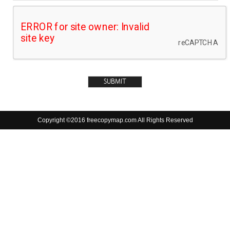
Copyright ©2016 freecopymap.com All Rights Reserved