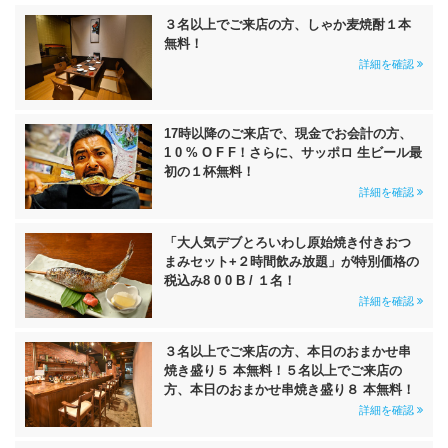
３名以上でご来店の方、しゃか麦焼酎１本
無料！
詳細を確認
17時以降のご来店で、現金でお会計の方、
1 0 % O F F！さらに、サッポロ 生ビール最
初の１杯無料！
詳細を確認
「大人気デブとろいわし原始焼き付きおつ
まみセット+２時間飲み放題」が特別価格の
税込み8 0 0 B / １名！
詳細を確認
３名以上でご来店の方、本日のおまかせ串
焼き盛り５ 本無料！５名以上でご来店の
方、本日のおまかせ串焼き盛り８ 本無料！
詳細を確認