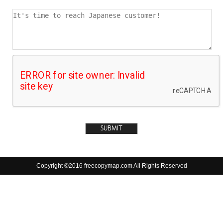
Copyright ©2016 freecopymap.com All Rights Reserved