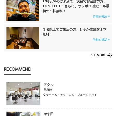
17時以降のご来店で、現金でお会計の方、
1 0 % O F F！さらに、サッポロ 生ビール最
初の１杯無料！
詳細を確認
３名以上でご来店の方、しゃか麦焼酎１本
無料！
詳細を確認
SEE MORE
RECOMMEND
アクル
美容院
サヤーム・チットロム・プルーンチット
やす田