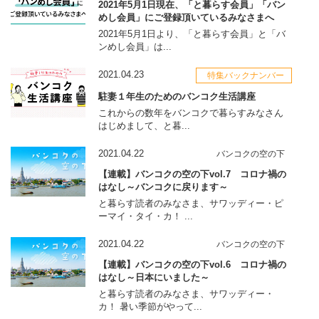
2021年5月1日現在、「と暮らす会員」「バン
めし会員」にご登録頂いているみなさまへ
2021年5月1日より、「と暮らす会員」と「バ
ンめし会員」は...
2021.04.23
特集バックナンバー
駐妻１年生のためのバンコク生活講座
これからの数年をバンコクで暮らすみなさん
はじめまして、と暮...
2021.04.22
バンコクの空の下
【連載】バンコクの空の下vol.7 コロナ禍の
はなし～バンコクに戻ります～
と暮らす読者のみなさま、サワッディー・ピ
ーマイ・タイ・カ！ ...
2021.04.22
バンコクの空の下
【連載】バンコクの空の下vol.6 コロナ禍の
はなし～日本にいました～
と暮らす読者のみなさま、サワッディー・
カ！ 暑い季節がやって...