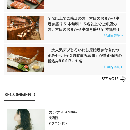
３名以上でご来店の方、本日のおまかせ串
焼き盛り５ 本無料！５名以上でご来店の
方、本日のおまかせ串焼き盛り８ 本無料！
詳細を確認
「大人気デブとろいわし原始焼き付きおつ
まみセット+２時間飲み放題」が特別価格の
税込み8 0 0 B / １名！
詳細を確認
SEE MORE
RECOMMEND
カンナ -CANNA-
美容院
プロンポン