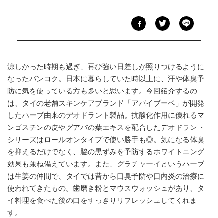
涼しかった時期も過ぎ、再び強い日差しが照りつけるように
なったバンコク。日本に暮らしていた時以上に、汗や体臭予
防に気を使っている方も多いと思います。今回紹介するの
は、タイの老舗スキンケアブランド「アバイブーベ」が開発
したハーブ由来のデオドラント製品。抗酸化作用に優れるマ
ンゴスチンの皮やグアバの葉エキスを配合したデオドラント
シリーズはロールオンタイプで使い勝手も◎。気になる体臭
を抑えるだけでなく、脇の黒ずみを予防するホワイトニング
効果も兼ね備えています。また、グラチャーイというハーブ
は生姜の仲間で、タイでは昔から口臭予防や口内炎の治療に
使われてきたもの。歯磨き粉とマウスウォッシュがあり、タ
イ料理を食べた後の口をすっきりリフレッシュしてくれま
す。