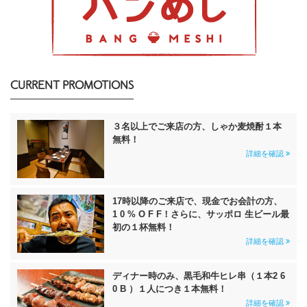
CURRENT PROMOTIONS
３名以上でご来店の方、しゃか麦焼酎１本
無料！
詳細を確認
17時以降のご来店で、現金でお会計の方、
1 0 % O F F！さらに、サッポロ 生ビール最
初の１杯無料！
詳細を確認
ディナー時のみ、黒毛和牛ヒレ串（１本2 6
0 B ）１人につき１本無料！
詳細を確認