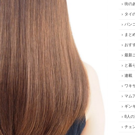
街の
タイ
バン
まと
おす
最新
と暮
連載
ワキ
マム
ギン
8人
チェ