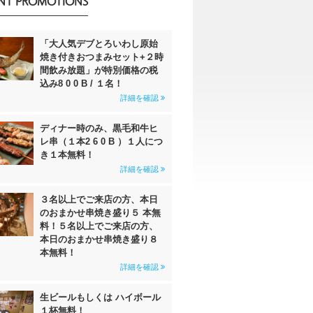
NT PROMOTIONS
「大人気デブとろいわし原始
焼き付きおつまみセット+２時
間飲み放題」が特別価格の税
込み8 0 0 B / １名！
詳細を確認
ディナー時のみ、黒毛和牛ヒ
レ串（１本2 6 0 B ）１人につ
き１本無料！
詳細を確認
３名以上でご来店の方、本日
のおまかせ串焼き盛り５ 本無
料！５名以上でご来店の方、
本日のおまかせ串焼き盛り８
本無料！
詳細を確認
生ビールもしくは ハイボール
１杯無料！