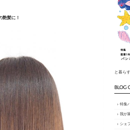
の艶髪に！
と暮らす
BLOG 
特集
我が
シェ