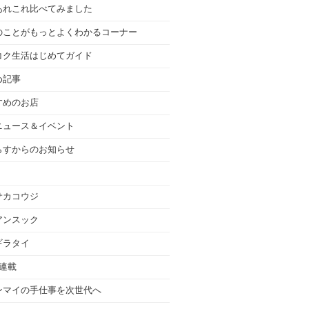
あれこれ比べてみました
のことがもっとよくわかるコーナー
コク生活はじめてガイド
め記事
すめのお店
ニュース＆イベント
らすからのお知らせ
サカコウジ
アンスック
ギラタイ
の連載
ンマイの手仕事を次世代へ