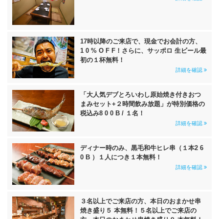
17時以降のご来店で、現金でお会計の方、
1 0 % O F F！さらに、サッポロ 生ビール最
初の１杯無料！
詳細を確認
「大人気デブとろいわし原始焼き付きおつ
まみセット+２時間飲み放題」が特別価格の
税込み8 0 0 B / １名！
詳細を確認
ディナー時のみ、黒毛和牛ヒレ串（１本2 6
0 B ）１人につき１本無料！
詳細を確認
３名以上でご来店の方、本日のおまかせ串
焼き盛り５ 本無料！５名以上でご来店の